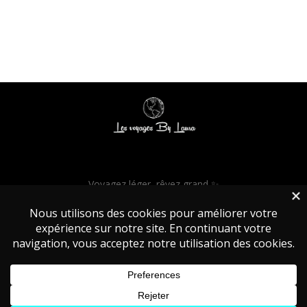
Voyagez léger, rêvez grand ✨
© 2025 Les Voyages by Laura