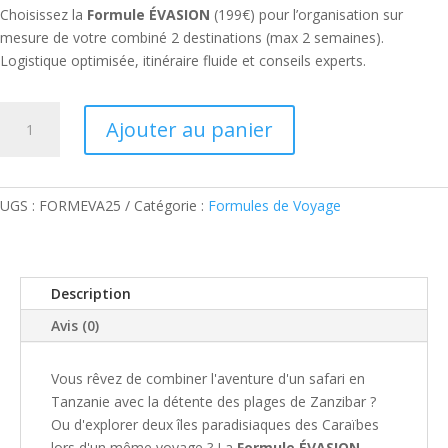
Choisissez la
Formule ÉVASION
(199€) pour l’organisation sur
mesure de votre combiné 2 destinations (max 2 semaines).
Logistique optimisée, itinéraire fluide et conseils experts.
quantité
Ajouter au panier
de
🚀
FORMULE
ÉVASION
UGS :
FORMEVA25
Catégorie :
Formules de Voyage
:
Votre
Combiné
Description
2
Destinations
Avis (0)
Sur
Mesure
Vous rêvez de combiner l'aventure d'un safari en
Tanzanie avec la détente des plages de Zanzibar ?
Ou d'explorer deux îles paradisiaques des Caraïbes
lors d'un même voyage ? La
Formule ÉVASION