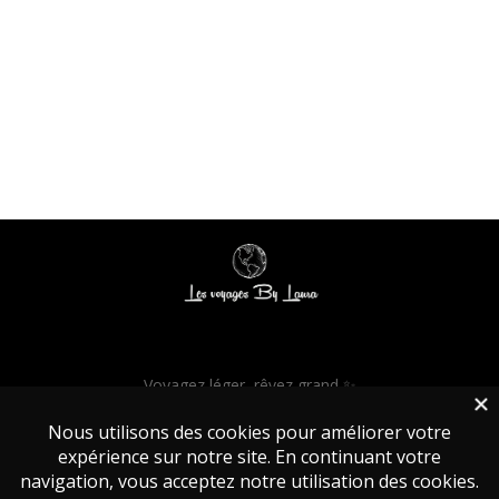
Voyagez léger, rêvez grand ✨