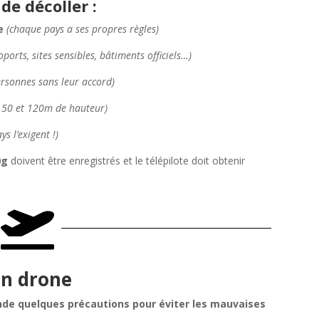
 de décoller :
e
(chaque pays a ses propres règles)
oports, sites sensibles, bâtiments officiels…)
ersonnes sans leur accord)
e 50 et 120m de hauteur)
ys l’exigent !)
0g
doivent être enregistrés et le télépilote doit obtenir

un drone
nde quelques précautions pour éviter les mauvaises