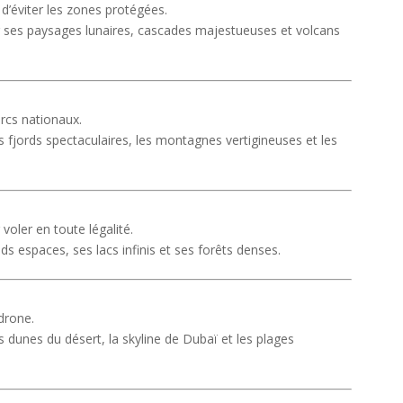
 d’éviter les zones protégées.
 ses paysages lunaires, cascades majestueuses et volcans
arcs nationaux.
s fjords spectaculaires, les montagnes vertigineuses et les
voler en toute légalité.
s espaces, ses lacs infinis et ses forêts denses.
drone.
s dunes du désert, la skyline de Dubaï et les plages