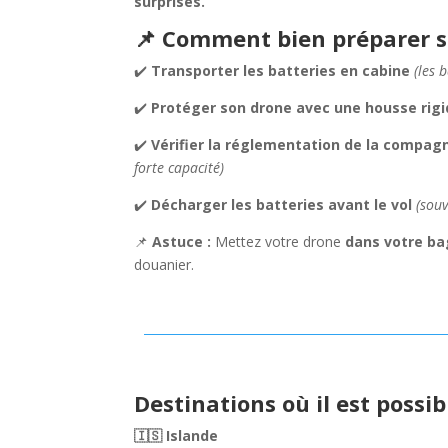
surprises.
📌 Comment bien préparer s
✔️
Transporter les batteries en cabine
(les 
✔️
Protéger son drone avec une housse rig
✔️
Vérifier la réglementation de la compag
forte capacité)
✔️
Décharger les batteries avant le vol
(sou
📌
Astuce :
Mettez votre drone
dans votre b
douanier.
Destinations où il est possi
🇮🇸 Islande